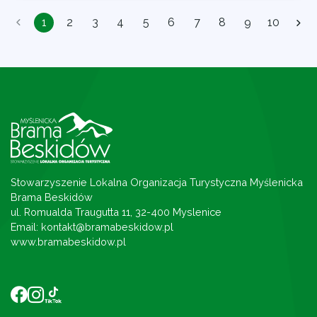
1
2
3
4
5
6
7
8
9
10
Stowarzyszenie Lokalna Organizacja Turystyczna Myślenicka
Brama Beskidów
ul. Romualda Traugutta 11, 32-400 Myslenice
Email: kontakt@bramabeskidow.pl
www.bramabeskidow.pl