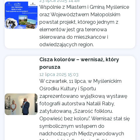
23 lipca 2025 14:48
Wspólnie z Miastem i Gminą Myślenice
oraz Województwem Małopolskim
powstał projekt, którego jednym z
elementów jest gra terenowa
skierowana do mieszkańców i
odwiedzających region.
Cisza kolorów – wernisaż, który
porusza
12 lipca 2025 15:03
W czwartek, 11 lipca, w Myślenickim
Ośrodku Kultury i Sportu
zaprezentowano wyjątkową wystawę
fotografii autorstwa Natalii Raby,
zatytułowaną „Szarość folkloru.
Opowieść bez koloru”. Wernisaż stał się
symbolicznym wstępem do
nadchodzących Międzynarodowych