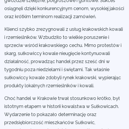
gwoździe szelężne, półgroszowe i gontowe. Sukces
osiągnęli dzięki konkurencyjnym cenom, wysokiej jakości
oraz krótkim terminom realizacji zamówień.
Klienci szybko zrezygnowali z usług krakowskich kowali
i rzemieślników. Wzbudziło to wielkie poruszenie i
sprzeciw wśród krakowskiego cechu. Mimo protestów i
skarg, sułkowiccy kowale nieugięcie kontynuowali
działalność, prowadząc handel przez sześć dni w
tygodniu poza niedzielami i świętami. Tak właśnie
sułkowiccy kowale zdobyli rynek krakowski, wypierając
produkty lokalnych rzemieślników i kowali.
Choć handel w Krakowie trwał stosunkowo krótko, był
istotnym etapem w historii kowalstwa w Sułkowicach.
Wydarzenie to pokazało determinację oraz
przedsiębiorczość mieszkańców Sułkowic,