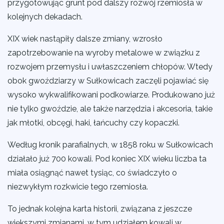
przygotowując grunt pod dalszy rozwój rzemiosła w
kolejnych dekadach.
XIX wiek nastąpiły dalsze zmiany, wzrosło
zapotrzebowanie na wyroby metalowe w związku z
rozwojem przemysłu i uwłaszczeniem chłopów. Wtedy
obok gwoździarzy w Sułkowicach zaczęli pojawiać się
wysoko wykwalifikowani podkowiarze. Produkowano już
nie tylko gwoździe, ale także narzędzia i akcesoria, takie
jak młotki, obcęgi, haki, łańcuchy czy kopaczki.
Według kronik parafialnych, w 1858 roku w Sułkowicach
działało już 700 kowali. Pod koniec XIX wieku liczba ta
miała osiągnąć nawet tysiąc, co świadczyło o
niezwykłym rozkwicie tego rzemiosła.
To jednak kolejna karta historii, związana z jeszcze
większymi zmianami, w tym udziałem kowali w