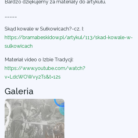
Bardzo dziękujemy za materiały do artykułu.
_____
Skąd kowale w Sułkowicach?-cz. I:
https://bramabeskidow.pl/artykul/113/skad-kowale-w-
sulkowicach
Materiał video o Izbie Tradycji:
https://www.youtube.com/watch?
v=LdcWOWvy2Ts&t=12s
Galeria